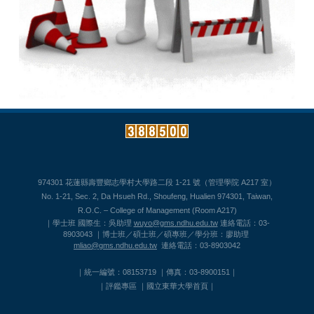
974301 花蓮縣壽豐鄉志學村大學路二段 1-21 號（管理學院 A217 室）
No. 1-21, Sec. 2, Da Hsueh Rd., Shoufeng, Hualien 974301, Taiwan,
R.O.C. – College of Management (Room A217)
｜學士班 國際生：吳助理
wuyo@gms.ndhu.edu.tw
連絡電話：03-
8903043 ｜博士班／碩士班／碩專班／學分班：廖助理
mliao@gms.ndhu.edu.tw
連絡電話：03-8903042
｜統一編號：08153719 ｜傳真：03-8900151｜
｜
評鑑專區
｜
國立東華大學首頁
｜