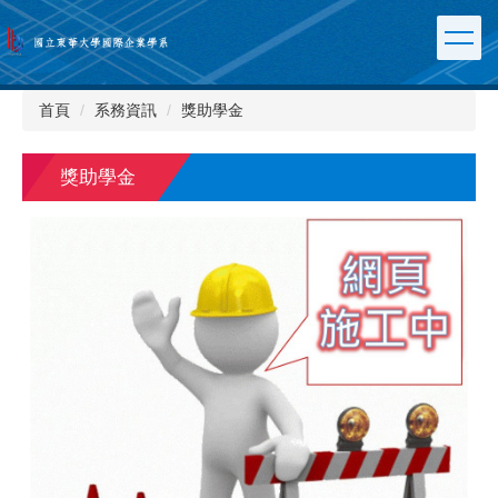
跳
到
主
要
內
首頁
系務資訊
獎助學金
容
區
獎助學金