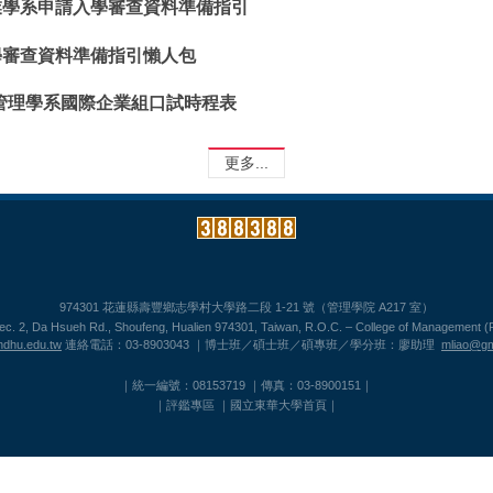
業學系申請入學審查資料準備指引
學審查資料準備指引懶人包
業管理學系國際企業組口試時程表
更多...
974301 花蓮縣壽豐鄉志學村大學路二段 1-21 號（管理學院 A217 室）
Sec. 2, Da Hsueh Rd., Shoufeng, Hualien 974301, Taiwan, R.O.C. – College of Management 
dhu.edu.tw
連絡電話：03-8903043 ｜博士班／碩士班／碩專班／學分班：廖助理
mliao@gm
｜統一編號：08153719 ｜傳真：03-8900151｜
｜
評鑑專區
｜
國立東華大學首頁
｜