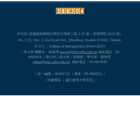
974301 花蓮縣壽豐鄉志學村大學路二段 1-21 號（管理學院 A217 室）
No. 1-21, Sec. 2, Da Hsueh Rd., Shoufeng, Hualien 974301, Taiwan,
R.O.C. – College of Management (Room A217)
｜學士班 國際生：吳助理
wuyo@gms.ndhu.edu.tw
連絡電話：03-
8903043 ｜博士班／碩士班／碩專班／學分班：廖助理
mliao@gms.ndhu.edu.tw
連絡電話：03-8903042
｜統一編號：08153719 ｜傳真：03-8900151｜
｜
評鑑專區
｜
國立東華大學首頁
｜