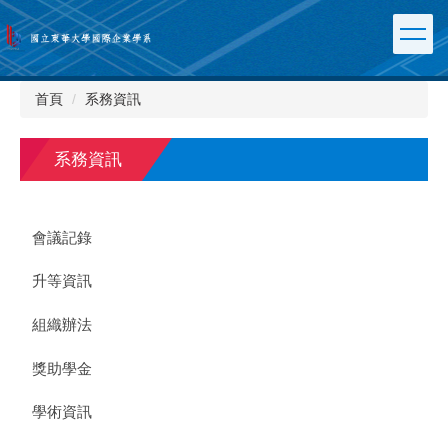
跳
到
主
要
內
首頁
系務資訊
容
區
系務資訊
會議記錄
升等資訊
組織辦法
獎助學金
學術資訊