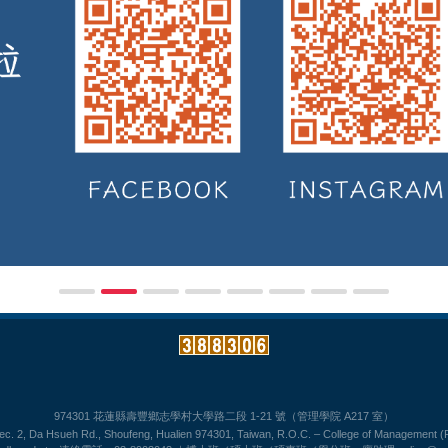
974301 花蓮縣壽豐鄉志學村大學路二段 1-21 號（管理學院 A217 室）
Sec. 2, Da Hsueh Rd., Shoufeng, Hualien 974301, Taiwan, R.O.C. – College of Management 