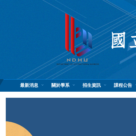
跳
到
主
要
內
容
區
最新消息
關於學系
招生資訊
課程公告