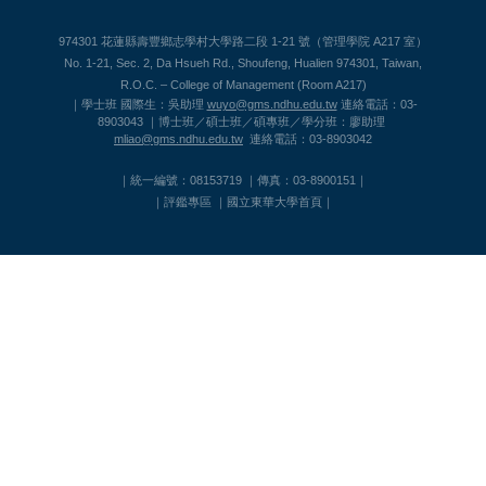
974301 花蓮縣壽豐鄉志學村大學路二段 1-21 號（管理學院 A217 室）
No. 1-21, Sec. 2, Da Hsueh Rd., Shoufeng, Hualien 974301, Taiwan,
R.O.C. – College of Management (Room A217)
｜學士班 國際生：吳助理
wuyo@gms.ndhu.edu.tw
連絡電話：03-
8903043 ｜博士班／碩士班／碩專班／學分班：廖助理
mliao@gms.ndhu.edu.tw
連絡電話：03-8903042
｜統一編號：08153719 ｜傳真：03-8900151｜
｜
評鑑專區
｜
國立東華大學首頁
｜