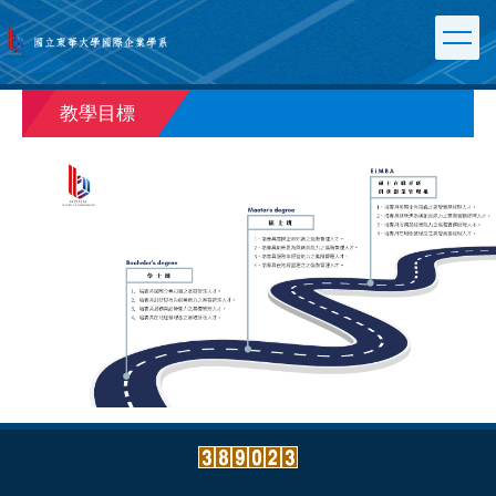
跳
到
主
要
內
教學目標
容
區