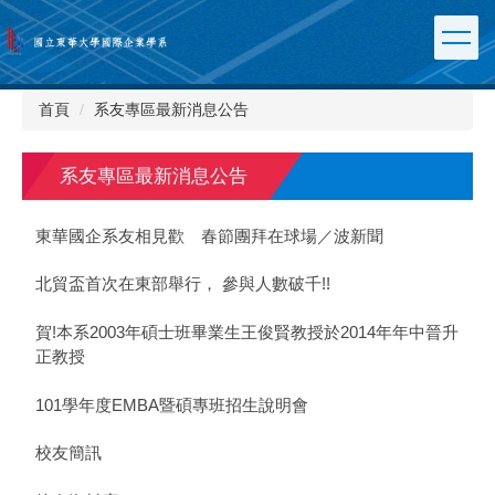
跳
到
主
要
內
首頁
系友專區最新消息公告
容
區
系友專區最新消息公告
東華國企系友相見歡 春節團拜在球場／波新聞
北貿盃首次在東部舉行， 參與人數破千!!
賀!本系2003年碩士班畢業生王俊賢教授於2014年年中晉升
正教授
101學年度EMBA暨碩專班招生說明會
校友簡訊