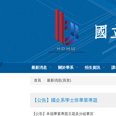
跳
到
主
要
內
容
區
最新消息
關於學系
招生資訊
課
首頁
最新消息(頁首)
【公告】國企系學士班畢業專題
【公告】本屆畢業專題主題及分組事宜