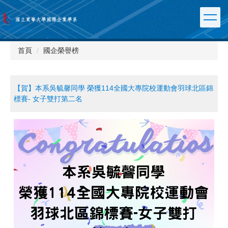
跳
到
主
要
內
首頁
國企榮譽榜
容
區
【賀】本系吳毓馨同學 榮獲114全國大專院校運動會羽球北區錦
標賽- 女子雙打第二名