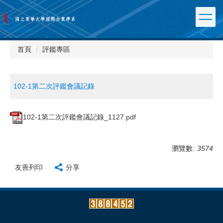
跳
到
主
要
內
首頁
評鑑專區
容
區
102-1第二次評鑑會議記錄
102-1第二次評鑑會議記錄_1127.pdf
瀏覽數:
3574
友善列印
分享