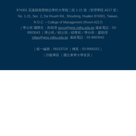
974301 花蓮縣壽豐鄉志學村大學路二段 1-21 號（管理學院 A217 室）
No. 1-21, Sec. 2, Da Hsueh Rd., Shoufeng, Hualien 974301, Taiwan,
R.O.C. – College of Management (Room A217)
｜學士班 國際生：吳助理
wuyo@gms.ndhu.edu.tw
連絡電話：03-
8903043 ｜博士班／碩士班／碩專班／學分班：廖助理
mliao@gms.ndhu.edu.tw
連絡電話：03-8903042
｜統一編號：08153719 ｜傳真：03-8900151｜
｜
評鑑專區
｜
國立東華大學首頁
｜